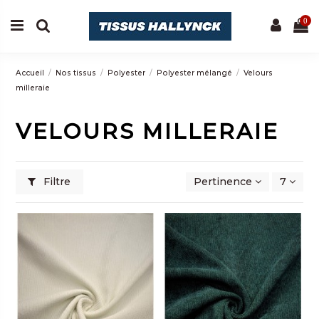
0
Accueil
Nos tissus
Polyester
Polyester mélangé
Velours
milleraie
VELOURS MILLERAIE
Filtre
Pertinence
7