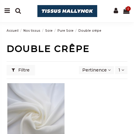
0
Accueil
Nos tissus
Soie
Pure Soie
Double crêpe
DOUBLE CRÊPE
Filtre
Pertinence
1