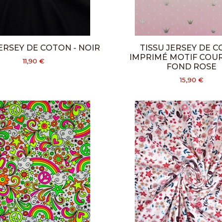
JERSEY DE COTON - NOIR
TISSU JERSEY DE 
IMPRIMÉ MOTIF COU
11,90 €
FOND ROSE
15,90 €
CONTACTEZ-NOUS
Tissus Hallynck
29 av. Jean-Baptiste L