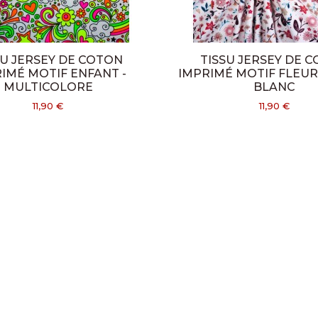
03 20 70 87 82
hallyncketfils@orange.f
SU JERSEY DE COTON
TISSU JERSEY DE 
IMÉ MOTIF ENFANT -
IMPRIMÉ MOTIF FLEUR
MULTICOLORE
BLANC
11,90 €
11,90 €
© Copyright 2021 Tissus Hallynck - Tous droits réservés