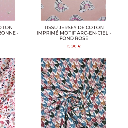
COTON
TISSU JERSEY DE COTON
RONNE -
IMPRIMÉ MOTIF ARC-EN-CIEL -
FOND ROSE
15,90 €
ebas 59100 Roubaix