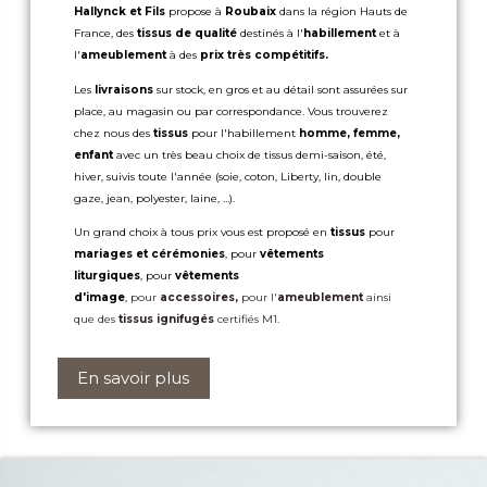
Hallynck et Fils
propose à
Roubaix
dans la région Hauts de
France, des
tissus de qualité
destinés à l'
habillement
et à
l'
ameublement
à des
prix très compétitifs.
Les
livraisons
sur stock, en gros et au détail sont assurées sur
place, au magasin ou par correspondance. Vous trouverez
chez nous des
tissus
pour l'habillement
homme, femme,
enfant
avec un très beau choix de tissus demi-saison, été,
hiver, suivis toute l'année (soie, coton, Liberty, lin, double
gaze, jean, polyester, laine, …).
Un grand choix à tous prix vous est proposé en
tissus
pour
mariages et cérémonies
, pour
vêtements
liturgiques
, pour
vêtements
d'image
,
pour
accessoires,
pour l'
ameublement
ainsi
que des
tissus ignifugés
certifiés M1.
En savoir plus