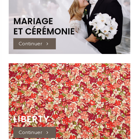
MARIAGE
ET CÉRÉMONIE
Continuer
LIBERTY
Tissu pour
HABILLEMENT
Continuer