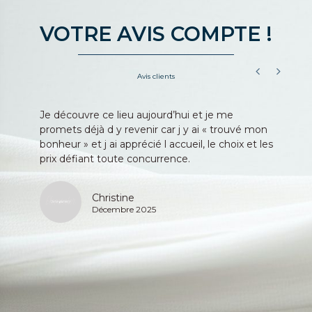
VOTRE AVIS COMPTE !
Avis clients
Je découvre ce lieu aujourd’hui et je me
Bo
les
promets déjà d y revenir car j y ai « trouvé mon
vo
bonheur » et j ai apprécié l accueil, le choix et les
ma
u
prix défiant toute concurrence.
se
ef
Me
Christine
Décembre 2025